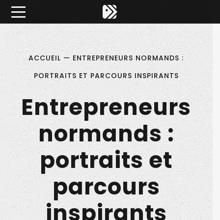
Êtes-vous d'accord pour activer les cookies pour une 
×
Pitch ta Normandie
ACCUEIL
—
ENTREPRENEURS NORMANDS :
PORTRAITS ET PARCOURS INSPIRANTS
Entrepreneurs
normands :
portraits et
parcours
inspirants