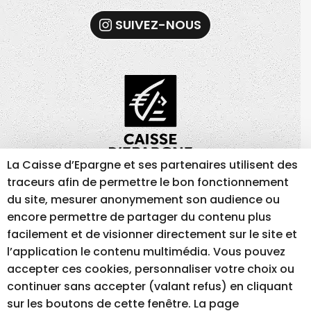
SUIVEZ-NOUS
La Caisse d’Epargne et ses partenaires utilisent des
traceurs afin de permettre le bon fonctionnement
du site, mesurer anonymement son audience ou
MENTIONS LÉGALES
GESTION DES COOKIES
encore permettre de partager du contenu plus
facilement et de visionner directement sur le site et
ACCESSIBILITÉ – NON CONFORME
l’application le contenu multimédia. Vous pouvez
accepter ces cookies, personnaliser votre choix ou
continuer sans accepter (valant refus) en cliquant
RÉALISATION DU SITE INTERNET
sur les boutons de cette fenêtre. La page