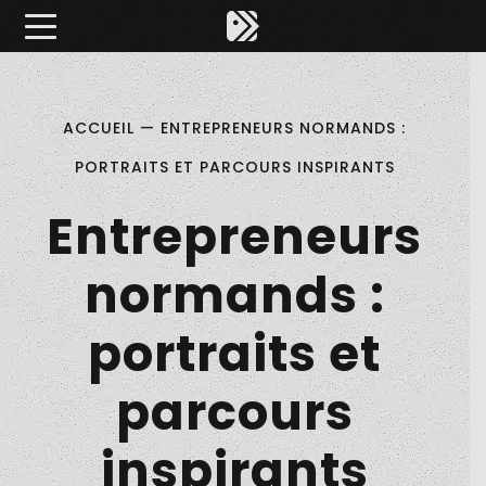
Êtes-vous d'accord pour activer les cookies pour une 
×
Pitch ta Normandie
ACCUEIL
—
ENTREPRENEURS NORMANDS :
PORTRAITS ET PARCOURS INSPIRANTS
Entrepreneurs
normands :
portraits et
parcours
inspirants