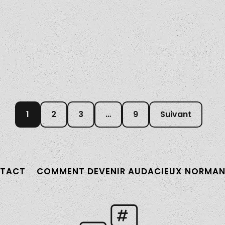
une agriculture durable
Aimée Ganot : Une
en Normandie
artiste peintre en décor
inspirante à Caen
1
2
3
…
9
Suivant
TACT
COMMENT DEVENIR AUDACIEUX NORMAN