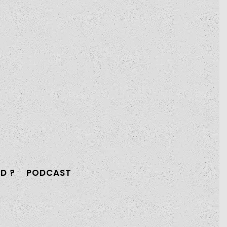
de copropriété avec
Il peint des lettres à
Beamô
l’aide de feuilles d’or –
Thomas Abavent
D ?
PODCAST