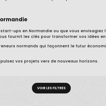
 Normandie
 start-ups en Normandie ou que vous envisagiez 
vous fournit les clés pour transformer vos idées e
preneurs normands qui façonnent le futur économi
opulsez vos projets vers de nouveaux horizons.
Gabriel Saintrais : de
champion aux
Lucie de Saint-Etienne :
WorldSkills au coaching
la réalisatrice
pour entrepreneurs en
VOIR LES FILTRES
rouennaise qui prouve
Veragrow : le défi de
Normandie
qu’on peut faire du
Théo Saint-Martin pour
cinéma en Normandie