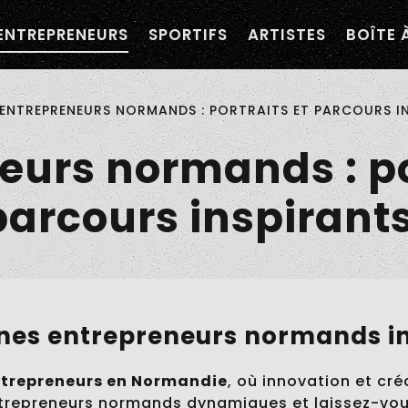
navigation personnalisée ?
ENTREPRENEURS
SPORTIFS
ARTISTES
BOÎTE 
×
ormandie
ENTREPRENEURS NORMANDS : PORTRAITS ET PARCOURS I
eurs normands : po
parcours inspirant
nes entrepreneurs normands i
trepreneurs en Normandie
, où innovation et cré
trepreneurs normands dynamiques et laissez-vous