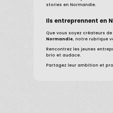
stories en Normandie.
Ils entreprennent en
Que vous soyez créateurs de
Normandie
, notre rubrique 
Rencontrez les jeunes entre
brio et audace.
Lisa Remy,
Partagez leur ambition et pr
audioprothésiste
indépendante à
Marion Heuveline et
Isneauville : Otocyon, le
l’Atelier Malohe à Caen :
cabinet qui réinvente le
l’histoire inspirante
Olivier Dosseh : une
soin auditif près de
d’une Normande qui a
initiative innovante pour
Rouen
osé transformer sa
faciliter le logement des
Margaux Hutyra et Drive
passion en métier