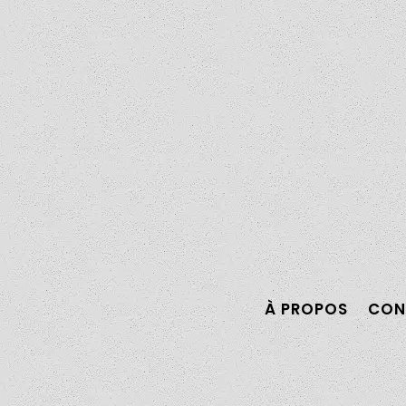
internes en médecine
lady révolutionnent le
avec HomeDoc
covoiturage entre
femmes en Normandie
À PROPOS
CON