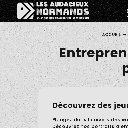
Êtes-vous d'accord pour activer les cookies pour une 
Pitch ta N
ACCUEIL
—
Entrepren
Découvrez des jeu
Plongez dans l’univers des
en
Découvrez nos portraits d’en