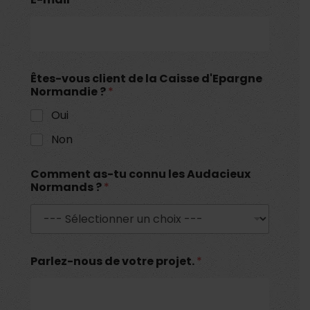
a
i
s
s
e
v
Êtes-vous client de la Caisse d'Epargne
o
Normandie ?
*
t
r
Oui
e
Non
Comment as-tu connu les Audacieux
Normands ?
*
Parlez-nous de votre projet.
*