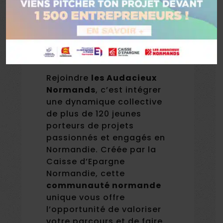
Rejoignez une
communauté
normande
engagée
Rejoindre
les Audacieux
Normands
, c’est intégrer
une dynamique collective
de plus de 120 jeunes
porteurs de projets
passionnés et engagés en
Normandie. Créée par la
Caisse d’Epargne
Normandie, cette
communauté normande
unique vous offre
l’opportunité de valoriser
votre parcours et de faire