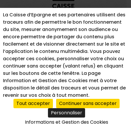
La Caisse d’Epargne et ses partenaires utilisent des
traceurs afin de permettre le bon fonctionnement
du site, mesurer anonymement son audience ou
encore permettre de partager du contenu plus
MENTIONS LÉGALES
GESTION DES COOKIES
facilement et de visionner directement sur le site et
ACCESSIBILITÉ – NON CONFORME
l’application le contenu multimédia. Vous pouvez
accepter ces cookies, personnaliser votre choix ou
continuer sans accepter (valant refus) en cliquant
sur les boutons de cette fenêtre. La page
RÉALISATION DU SITE INTERNET
Information et Gestion des Cookies met à votre
disposition le détail des traceurs et vous permet de
revenir sur vos choix à tout moment.
Tout accepter
Continuer sans accepter
Personnaliser
Informations et Gestion des Cookies