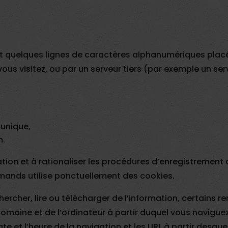
t quelques lignes de caractères alphanumériques placé 
vous visitez, ou par un serveur tiers (par exemple un se
 unique,
n.
gation et à rationaliser les procédures d’enregistremen
rmands utilise ponctuellement des cookies.
r chercher, lire ou télécharger de l’information, certain
 domaine et de l’ordinateur à partir duquel vous naviguez
 date et l’heure de la navigation et les URL à partir desq