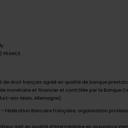
dy
3) FRANCE
it de droit français agréé en qualité de banque prestata
e monétaire et financier et contrôlée par la Banque C
furt-am-Main, Allemagne).
F – Fédération Bancaire Française, organisation professi
diteur agit en qualité d’intermédiaire en assurance imm