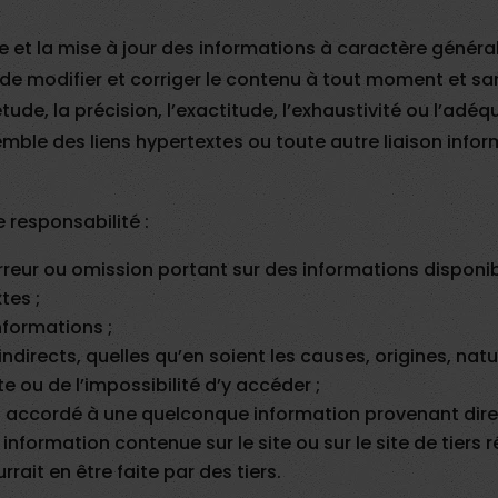
ude et la mise à jour des informations à caractère génér
it de modifier et corriger le contenu à tout moment et s
de, la précision, l’exactitude, l’exhaustivité ou l’adé
semble des liens hypertextes ou toute autre liaison info
 responsabilité :
reur ou omission portant sur des informations disponibles
tes ;
nformations ;
ndirects, quelles qu’en soient les causes, origines, n
e ou de l’impossibilité d’y accéder ;
édit accordé à une quelconque information provenant dir
information contenue sur le site ou sur le site de tiers r
rrait en être faite par des tiers.