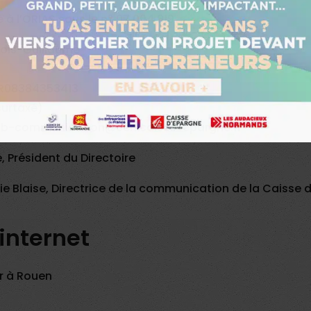
 à l’ORIAS sous le n° 07 004 919
 Bois-Guillaume
 FR08384353413
surtaxé)
en-b-communication@cen.caisse-epargne.fr
, Président du Directoire
ie Blaise, Directrice de la communication de la Caisse
 internet
r à Rouen