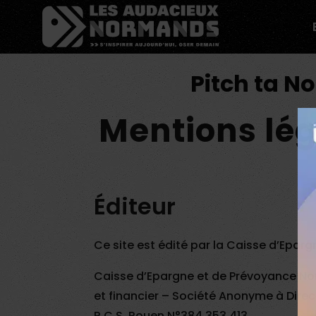
Êtes-vous d'accord pour activer les cookies pour une 
Pitch ta N
Mentions lég
Éditeur
Ce site est édité par la Caisse d’Eparg
Caisse d’Epargne et de Prévoyance Nor
et financier – Société Anonyme à Direct
R.C.S. Rouen N°384 353 413