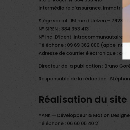
Intermédiaire d’assurance, immatriculé
Siège social : 151 rue d’Uelzen – 76230
N° SIREN : 384 353 413
N° ind. D’ident. Intracommunautaire :
Téléphone : 09 69 362 000 (appel non 
Adresse de courrier électronique : c
Directeur de la publication : Bruno Goré
Responsable de la rédaction : Stéphan
Réalisation du site
YANK — Développeur & Motion Designe
Téléphone : 06 60 05 40 21