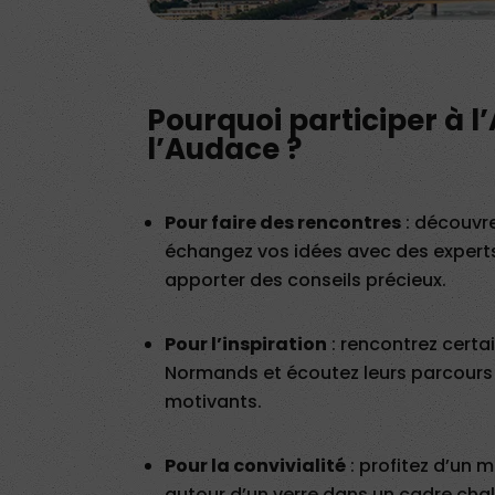
Pourquoi participer à l
l’Audace ?
Pour faire des rencontres
: découvre
échangez vos idées avec des experts
apporter des conseils précieux.
Pour l’inspiration
: rencontrez certa
Normands et écoutez leurs parcour
motivants.
Pour la convivialité
: profitez d’un
autour d’un verre dans un cadre cha