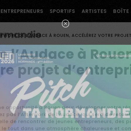
navigation personnalisée ?
ENTREPRENEURS
SPORTIFS
ARTISTES
BOÎTE 
×
ormandie
ERWORK DE L’AUDACE À ROUEN, ACCÉLÉREZ VOTRE PROJET
e l’Audace à Rouen
re projet d’entrepr
ne opportunité à Rouen pour développer votre rés
tez pas l’Afterwork de l’Audace, qui sera
de retour
lle de rencontrer de jeunes entrepreneurs, des po
s, le tout dans une atmosphère chaleureuse et conv