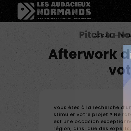
Êtes-vous d'accord pour activer les cookies pour une 
Pitch ta N
ACCUEIL
—
AFT
Afterwork d
vot
Vous êtes à la recherche d’u
stimuler votre projet ? Ne ra
est une occasion exceptionne
région, ainsi que des expert