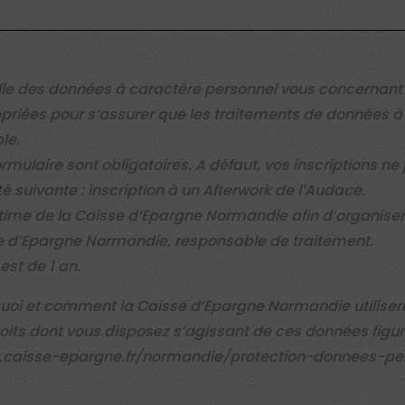
lle des données à caractère personnel vous concernan
priées pour s’assurer que les traitements de données à
le.
ormulaire sont obligatoires. A défaut, vos inscriptions n
té suivante : inscription à un Afterwork de l’Audace.
égitime de la Caisse d’Epargne Normandie afin d’organis
e d’Epargne Normandie, responsable de traitement.
st de 1 an.
quoi et comment la Caisse d’Epargne Normandie utilis
roits dont vous disposez s’agissant de ces données figur
.caisse-epargne.fr/normandie/protection-donnees-per