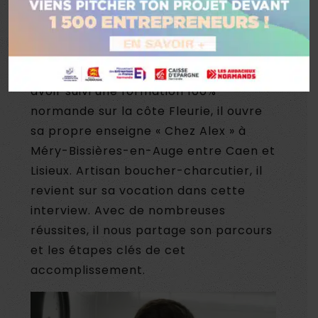
International de l’Agriculture de Paris
en 2017, Alexis Turet n’a pas encore 22
ans et lance déjà son projet de reprise
d’un commerce de bouche. Après
avoir suivi une formation 100%
normande sur la côte Fleurie, il ouvre
sa propre enseigne « Chez Alex » à
Méry-Bissières-en-Auge entre Caen et
Lisieux. Artisan boucher-charcutier, il
revient sur sa vocation dans cette
interview. Avec de nombreuses
réussites, il nous partage son parcours
et les étapes clés de cet
accomplissement.