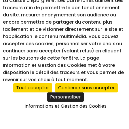
La Caisse d’Epargne et ses partenaires utilisent des
traceurs afin de permettre le bon fonctionnement
du site, mesurer anonymement son audience ou
encore permettre de partager du contenu plus
SUIVEZ-NOUS
facilement et de visionner directement sur le site et
l’application le contenu multimédia. Vous pouvez
accepter ces cookies, personnaliser votre choix ou
continuer sans accepter (valant refus) en cliquant
sur les boutons de cette fenêtre. La page
Information et Gestion des Cookies met à votre
disposition le détail des traceurs et vous permet de
revenir sur vos choix à tout moment.
Tout accepter
Continuer sans accepter
Personnaliser
Informations et Gestion des Cookies
MENTIONS LÉGALES
GESTION DES COOKIES
ACCESSIBILITÉ – NON CONFORME