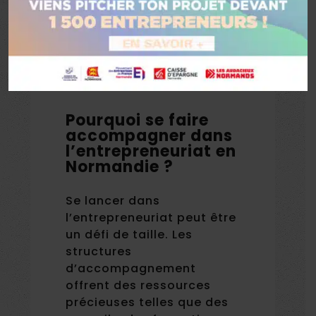
Normandie
Pourquoi se faire
accompagner dans
l’entrepreneuriat en
Normandie ?
Se lancer dans
l’entrepreneuriat peut être
un défi de taille. Les
structures
d’accompagnement
offrent des ressources
précieuses telles que des