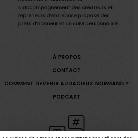
d’accompagnement des créateurs et
repreneurs d’entreprise propose des
prêts d’honneur et un suivi personnalisé.
À PROPOS
CONTACT
COMMENT DEVENIR AUDACIEUX NORMAND ?
PODCAST