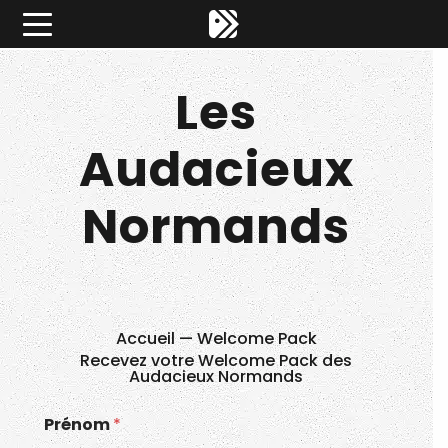
Êtes-vous d'accord pour activer les cookies pour une 
×
Les
Pitch ta Normandie
Audacieux
Normands
Accueil
—
Welcome Pack
Recevez votre Welcome Pack des
Audacieux Normands
Prénom
*