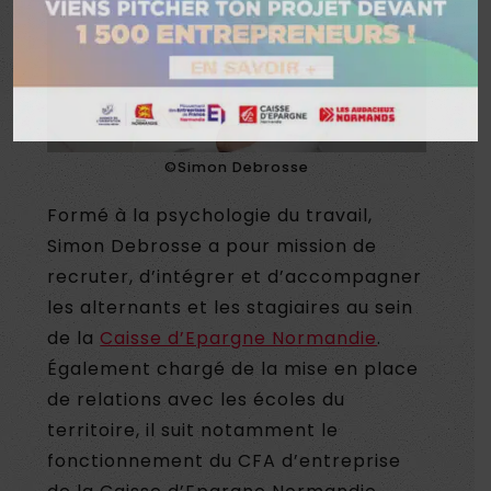
©Simon Debrosse
Formé à la psychologie du travail,
Simon Debrosse a pour mission de
recruter, d’intégrer et d’accompagner
les alternants et les stagiaires au sein
de la
Caisse d’Epargne Normandie
.
Également chargé de la mise en place
de relations avec les écoles du
territoire, il suit notamment le
fonctionnement du CFA d’entreprise