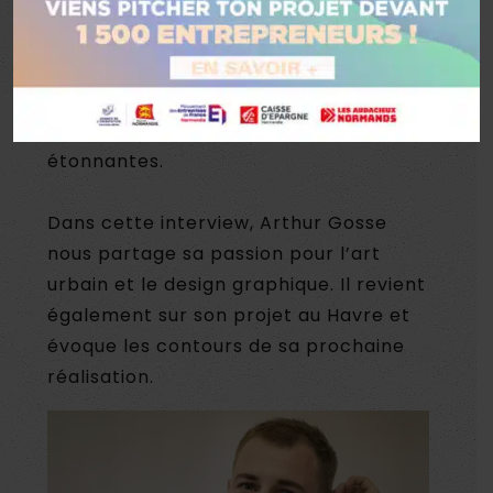
créateur de l’œuvre «
La Lune s’est
posée au Havre
» qui était à l’affiche du
Festival Un Été au Havre en 2021.
Arthur met ainsi en lumière la ville et
son patrimoine au travers d’œuvres
étonnantes.
Dans cette interview, Arthur Gosse
nous partage sa passion pour l’art
urbain et le design graphique. Il revient
également sur son projet au Havre et
évoque les contours de sa prochaine
réalisation.