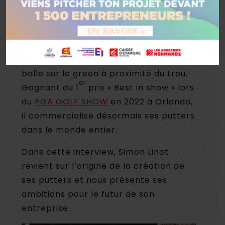
créé «
Runner
», des putters de golf
révolutionnaires avec un système de
contrepoids pour corriger le
mouvement. Le putter de golf est le
club qui permet au joueur d’amener la
balle sur le green à proximité du trou.
er
Gagnant du 1
prix « Best in show » lors
du
PGA GOLF SHOW
en 2022 à Orlando,
il commercialise désormais ses putters
dans le monde entier.
Dans cette interview, Simon Linot
revient sur l’origine de la création de
ses putters et nous présente ses
ambitions pour le futur de son
entreprise.