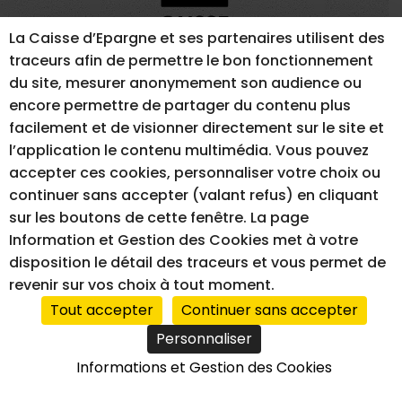
La Caisse d’Epargne et ses partenaires utilisent des
traceurs afin de permettre le bon fonctionnement
du site, mesurer anonymement son audience ou
encore permettre de partager du contenu plus
MENTIONS LÉGALES
GESTION DES COOKIES
facilement et de visionner directement sur le site et
ACCESSIBILITÉ – NON CONFORME
l’application le contenu multimédia. Vous pouvez
accepter ces cookies, personnaliser votre choix ou
continuer sans accepter (valant refus) en cliquant
sur les boutons de cette fenêtre. La page
RÉALISATION DU SITE INTERNET
Information et Gestion des Cookies met à votre
disposition le détail des traceurs et vous permet de
revenir sur vos choix à tout moment.
Tout accepter
Continuer sans accepter
Personnaliser
Informations et Gestion des Cookies