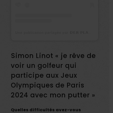
Une publication partagée par 𝗗𝗘𝗥 𝗣𝗟𝗔𝗧𝗭𝗛𝗜𝗥𝗦𝗖𝗛 – DENNIS 🏌🏻‍♂️ (@derplatzhirschgolf)
Simon Linot « je rêve de
voir un golfeur qui
participe aux Jeux
Olympiques de Paris
2024 avec mon putter »
Quelles difficultés avez-vous