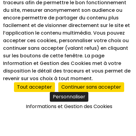
traceurs afin de permettre le bon fonctionnement
du site, mesurer anonymement son audience ou
encore permettre de partager du contenu plus
facilement et de visionner directement sur le site et
l’application le contenu multimédia. Vous pouvez
MENTIONS LÉGALES
GESTION DES COOKIES
accepter ces cookies, personnaliser votre choix ou
ACCESSIBILITÉ – NON CONFORME
continuer sans accepter (valant refus) en cliquant
sur les boutons de cette fenêtre. La page
Information et Gestion des Cookies met à votre
disposition le détail des traceurs et vous permet de
RÉALISATION DU SITE INTERNET
revenir sur vos choix à tout moment.
Tout accepter
Continuer sans accepter
Personnaliser
Informations et Gestion des Cookies