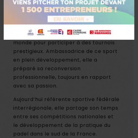
Joueuse de padel sur le circuit
mondial, Elodie Invernon fait partie des
10 meilleures joueuses françaises.
Native de Rouen, elle a parcouru le
monde pour participer à des tournois
prestigieux. Ambassadrice de ce sport
en plein développement, elle a
préparé sa reconversion
professionnelle, toujours en rapport
avec sa passion.
Aujourd’hui référente sportive fédérale
interrégionale, elle partage son temps
entre ses compétitions nationales et
le développement de la pratique du
padel dans le sud de la France.