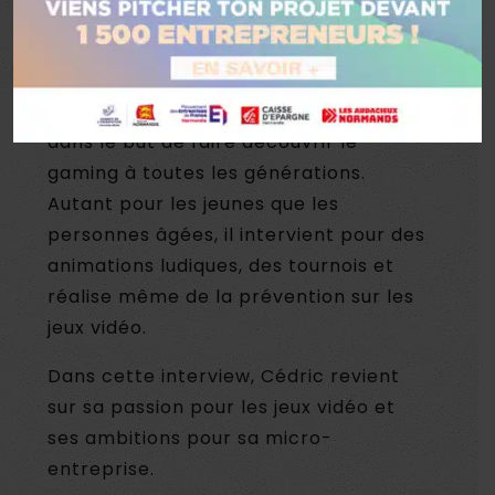
Helfrich est le référent régional de la
Fédération Française de jeux vidéo en
Normandie. Il a créé sa micro-
entreprise «
Rainbow Gaming League
»
dans le but de faire découvrir le
gaming à toutes les générations.
Autant pour les jeunes que les
personnes âgées, il intervient pour des
animations ludiques, des tournois et
réalise même de la prévention sur les
jeux vidéo.
Dans cette interview, Cédric revient
sur sa passion pour les jeux vidéo et
ses ambitions pour sa micro-
entreprise.