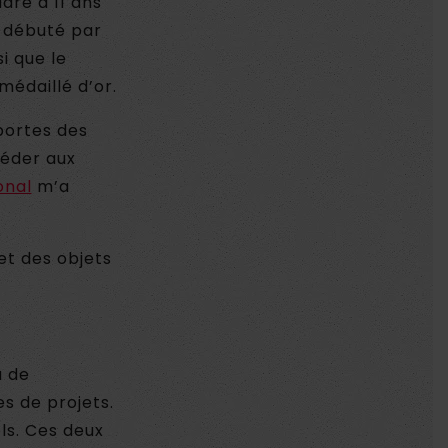
udre à 11 ans
a débuté par
i que le
médaillé d’or.
portes des
céder aux
onal
m’a
 et des objets
u de
es de projets.
ls. Ces deux