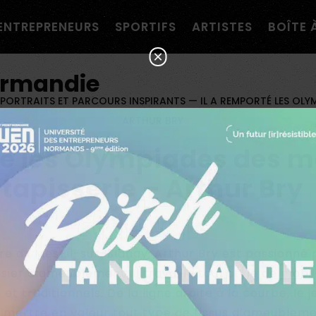
navigation personnalisée ?
ENTREPRENEURS
SPORTIFS
ARTISTES
BOÎTE 
×
ormandie
PORTRAITS ET PARCOURS INSPIRANTS
—
IL A REMPORTÉ LES OLYM
ARTHUR BRY
té les Olympiades des mé
tapisserie – Arthur Bry
ire du Mesnil-sur-Blangy, Arthur Bry est passionné 
sier d’ameublement. Il travaille tout style de mobil
t traditionnels. De la ligne droite à la courbe, le j
 mettre en valeur tout type de tissus d’ameubleme