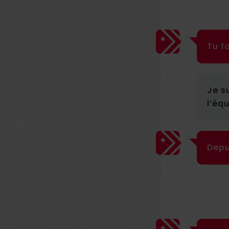
Tu fa
Je s
l’éq
Depu