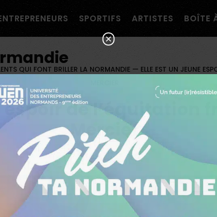
navigation personnalisée ?
ENTREPRENEURS
SPORTIFS
ARTISTES
BOÎTE 
×
ormandie
LENTS QUI FONT BRILLER LA NORMANDIE
—
ELLE EST UN JEUNE ESP
MERCIER
e espoir de l’équitation 
Mercier