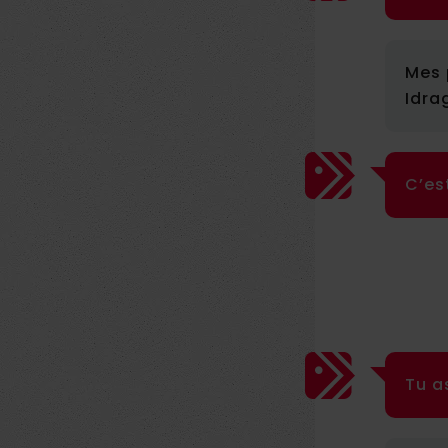
Mes 
Idra
C’es
Tu a