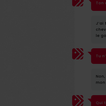
Ton 
J’ai
chev
le g
Tu n
Non,
mon 
Qui t