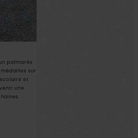
 un palmarès
 médailles sur
scolaire et
venir une
chaines
r