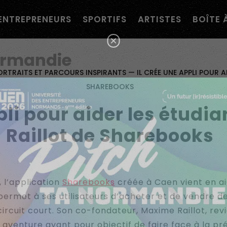
navigation personnalisée ?
ENTREPRENEURS
SPORTIFS
ARTISTES
BOÎTE 
×
ormandie
ORTRAITS ET PARCOURS INSPIRANTS
—
IL CRÉE UNE APPLI POUR 
SHAREBOOKS
ppli pour aider les étud
Raillot de Sharebooks
 l’application
Sharebooks
créée à Caen vient en a
 permet à ses utilisateurs d’acheter et de vendre de
ircuit court. Son co-fondateur, Maxime Raillot, revi
aventure ayant pour objectif de faire face à la pr