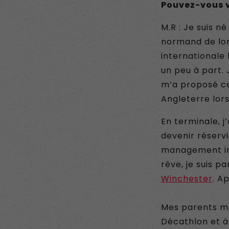
Pouvez-vous v
M.R : Je suis n
normand de lon
internationale 
un peu à part. 
m’a proposé ce
Angleterre lor
En terminale, j
devenir réservi
management int
rêve, je suis p
Winchester
. A
Mes parents m’o
Décathlon et à