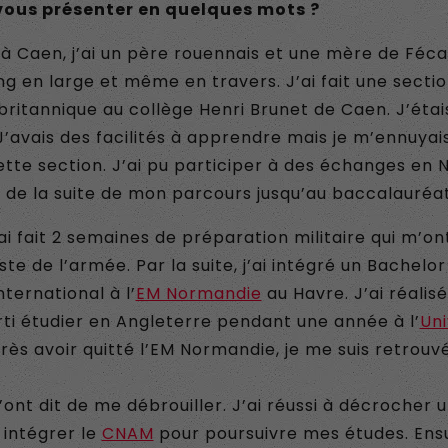
ous présenter en quelques mots ?
é à Caen, j’ai un père rouennais et une mère de Féc
g en large et même en travers. J’ai fait une secti
britannique au collège Henri Brunet de Caen. J’éta
J’avais des facilités à apprendre mais je m’ennuyai
tte section. J’ai pu participer à des échanges en 
s de la suite de mon parcours jusqu’au baccalauréat
’ai fait 2 semaines de préparation militaire qui m’o
ste de l’armée. Par la suite, j’ai intégré un Bachelor
ernational à l’
EM Normandie
au Havre. J’ai réalisé
arti étudier en Angleterre pendant une année à l’
Uni
près avoir quitté l’EM Normandie, je me suis retrouvé
nt dit de me débrouiller. J’ai réussi à décrocher 
 intégrer le
CNAM
pour poursuivre mes études. Ensui