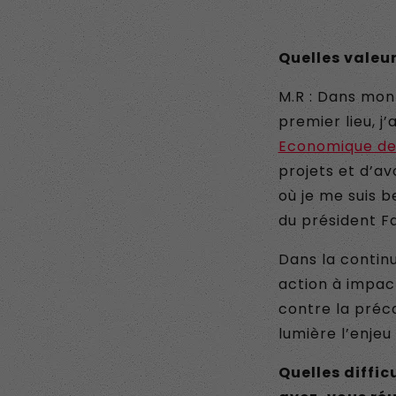
Quelles valeur
M.R : Dans mon 
premier lieu, j
Economique d
projets et d’av
où je me suis b
du président F
Dans la continu
action à impac
contre la préca
lumière l’enje
Quelles diffi