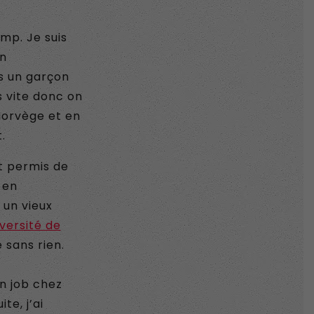
amp. Je suis
on
is un garçon
s vite donc on
Norvège et en
.
nt permis de
 en
 un vieux
versité de
 sans rien.
un job chez
te, j’ai