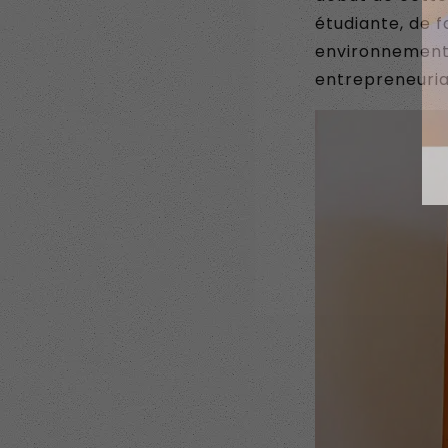
étudiante, de f
environnementa
entrepreneuria