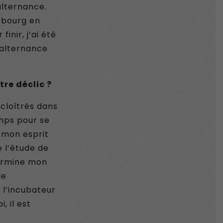
lternance.
rbourg en
inir, j’ai été
 alternance
re déclic ?
 cloîtrés dans
emps pour se
s mon esprit
e l’étude de
termine mon
le
 l’incubateur
 il est