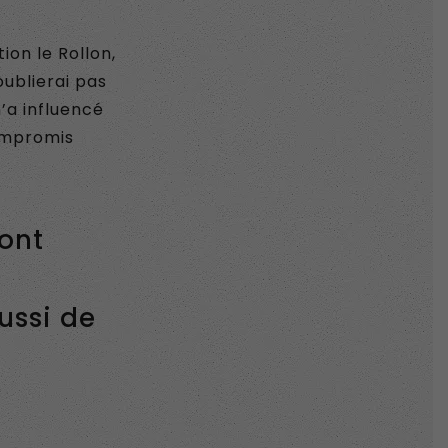
ion le Rollon,
ublierai pas
’a influencé
ompromis
ront
ussi de