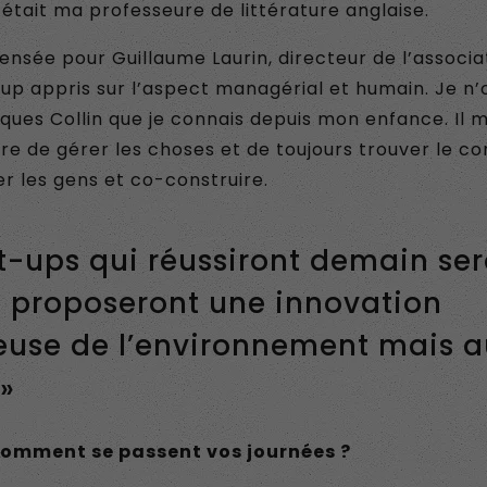
i était ma professeure de littérature anglaise.
pensée pour Guillaume Laurin, directeur de l’associat
up appris sur l’aspect managérial et humain. Je n’o
ues Collin que je connais depuis mon enfance. Il m
e de gérer les choses et de toujours trouver le c
r les gens et co-construire.
rt-ups qui réussiront demain se
i proposeront une innovation
euse de l’environnement mais a
 »
comment se passent vos journées ?