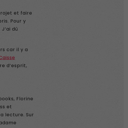
rojet et faire
is. Pour y
 J’ai dû
s car il y a
Caisse
e d’esprit,
books, Florine
ss et
a lecture. Sur
 Madame