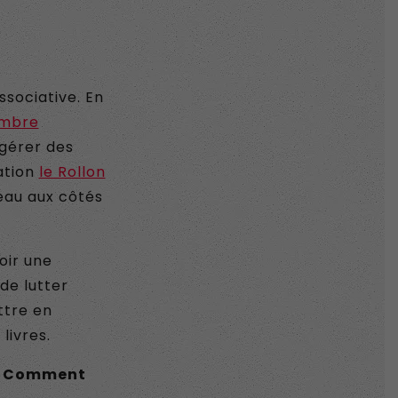
ssociative. En
ambre
 gérer des
iation
le Rollon
reau aux côtés
oir une
de lutter
ttre en
livres.
 ? Comment