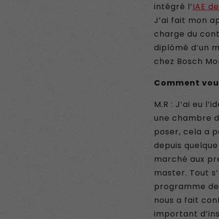
intégré l’
IAE d
J’ai fait mon 
charge du contr
diplômé d’un m
chez Bosch Mon
Comment vous 
M.R : J’ai eu l
une chambre d’
poser, cela a p
depuis quelque 
marché aux prem
master. Tout s’
programme d
nous a fait co
important d’ins