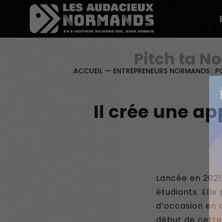
Êtes-vous d'accord pour activer les cookies pour une 
Pitch ta N
ACCUEIL
—
ENTREPRENEURS NORMANDS : P
Il crée une a
Lancée en 2021,
étudiants. Elle
d’occasion en c
début de cette 