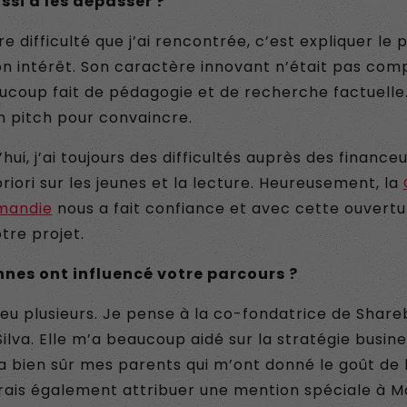
ssi à les dépasser ?
e difficulté que j’ai rencontrée, c’est expliquer le p
 intérêt. Son caractère innovant n’était pas compr
eaucoup fait de pédagogie et de recherche factuelle.
 pitch pour convaincre.
ui, j’ai toujours des difficultés auprès des financeur
iori sur les jeunes et la lecture. Heureusement, la
mandie
nous a fait confiance et avec cette ouvertur
otre projet.
nnes ont influencé votre parcours ?
 a eu plusieurs. Je pense à la co-fondatrice de Share
lva. Elle m’a beaucoup aidé sur la stratégie busine
 a bien sûr mes parents qui m’ont donné le goût de l
merais également attribuer une mention spéciale à