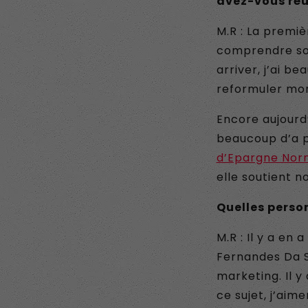
avez-vous réu
M.R : La premièr
comprendre son
arriver, j’ai b
reformuler mon
Encore aujourd’h
beaucoup d’a pr
d’Epargne Nor
elle soutient n
Quelles perso
M.R : Il y a en
Fernandes Da Si
marketing. Il y
ce sujet, j’ai