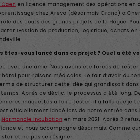
e Caen
en licence management des opérations en a
apprentissage chez Areva (désormais Orano) à Che
ôle des coûts des grands projets de la Hague. Pour f
aster Gestion de production, logistique, achats en
deville.
êtes-vous lancé dans ce projet ? Quel a été vot
’idée avec une amie. Nous avons été forcés de rester
hôtel pour raisons médicales. Le fait d’avoir du t
ermis de structurer cette idée qui grandissait dan
temps. Après ce déclic, le processus a été long. D
ières maquettes à faire tester, il a fallu que je 
est officiellement lancé lors de notre entrée dans 
e
Normandie Incubation
en mars 2021. Après 2 refus,
nfiance et nous accompagne désormais. Comme quoi,
ister et ne pas se résigner.