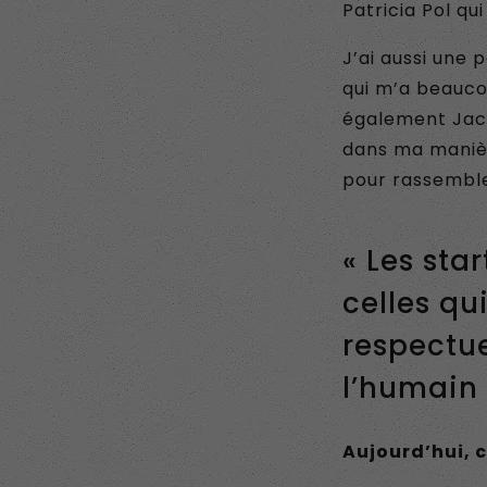
Patricia Pol qu
J’ai aussi une 
qui m’a beauco
également Jacq
dans ma manièr
pour rassemble
« Les sta
celles qu
respectu
l’humain
Aujourd’hui, 