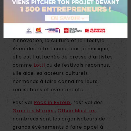
Basée à Rouen, Solène Mauro a fondé
une agence de relations presse et
influence à l’écoute des projets à
impact environnemental et sociétal,
l’innovation, la culture et le lifestyle.
Avec des références dans la musique,
elle est l’attachée de presse d’artistes
comme
Lotti
ou de festivals reconnus.
Elle aide les acteurs culturels
normands à faire connaître leurs
réalisations et événements.
Festival
Rock in Evreux
, festival des
Grandes Marées
,
Office Masters
,
nombreux sont les organisateurs de
grands événements à faire appel à