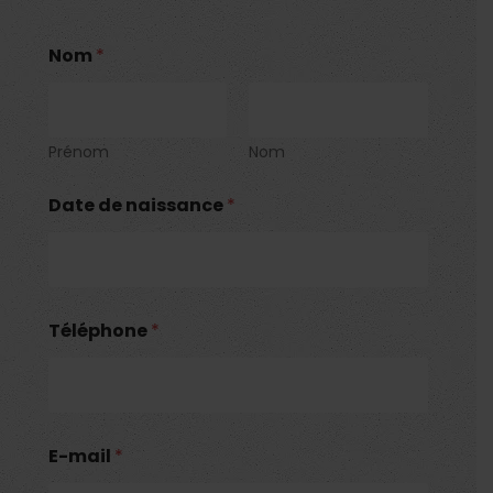
e
Nom
*
s
t
p
a
r
Prénom
Nom
t
i
Date de naissance
*
c
i
p
a
n
t
Téléphone
*
e
s
t
E-mail
*