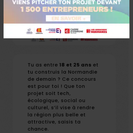
Tu as entre
18 et 25 ans
et
tu construis la Normandie
de demain ? Ce concours
est pour toi ! Que ton
projet soit tech,
écologique, social ou
culturel, s’il vise à rendre
la région plus belle et
attractive, saisis ta
chance.