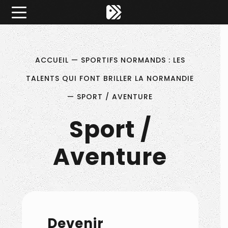
Êtes-vous d'accord pour activer les cookies pour une 
×
Pitch ta Normandie
ACCUEIL
—
SPORTIFS NORMANDS : LES
TALENTS QUI FONT BRILLER LA NORMANDIE
—
SPORT / AVENTURE
Sport /
Aventure
Devenir