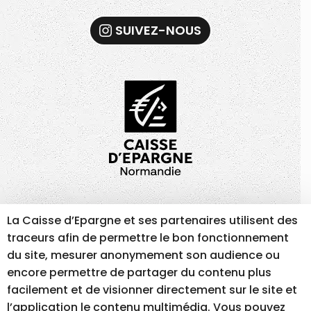
SUIVEZ-NOUS
La Caisse d’Epargne et ses partenaires utilisent des
MENTIONS LÉGALES
GESTION DES COOKIES
traceurs afin de permettre le bon fonctionnement
ACCESSIBILITÉ – NON CONFORME
du site, mesurer anonymement son audience ou
encore permettre de partager du contenu plus
facilement et de visionner directement sur le site et
RÉALISATION DU SITE INTERNET
l’application le contenu multimédia. Vous pouvez