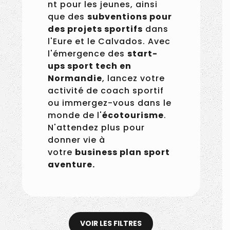
nt pour les jeunes, ainsi
que des
subventions pour
des projets sportifs
dans
l'Eure et le Calvados. Avec
l'émergence des
start-
ups sport tech en
Normandie
, lancez votre
activité de coach sportif
ou immergez-vous dans le
monde de l'
écotourisme
.
N'attendez plus pour
donner vie à
votre
business plan sport
aventure.
Il a ramené la flamme
olympique en France à
bord du Belem – Nathan Le
VOIR LES FILTRES