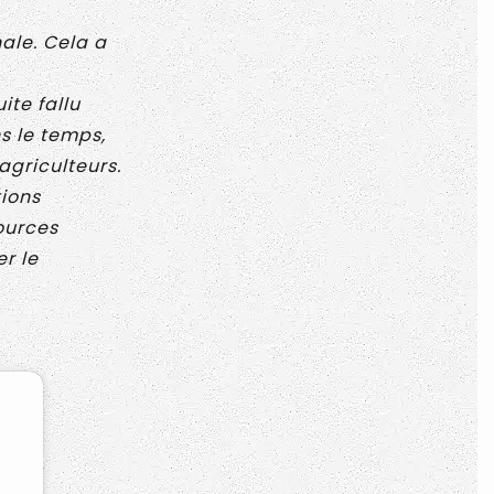
nale. Cela a
ite fallu
s le temps,
agriculteurs.
tions
ources
r le