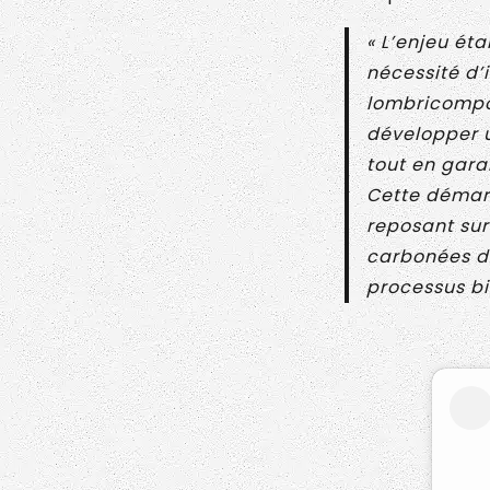
« L’enjeu éta
nécessité d’
lombricompost
développer u
tout en garan
Cette démarc
reposant sur
carbonées de
processus bi