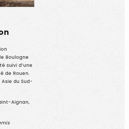
ion
ion
 de Boulogne
té suivi d’une
té de Rouen.
 Asie du Sud-
aint-Aignan,
amis