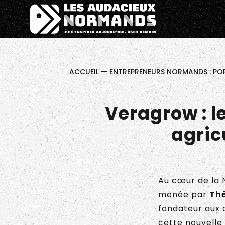
Êtes-vous d'accord pour activer les cookies pour une 
Pitch ta N
ACCUEIL
—
ENTREPRENEURS NORMANDS : POR
Veragrow : l
agric
Au cœur de la 
menée par
Thé
fondateur aux 
cette nouvelle