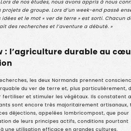
Lors de nos études, nous avons appris à nous conn
s projets de groupe. Lors d’un week-end passé ens
dées et le mot « ver de terre » est sorti. Chacun d
ait des recherches et l’aventure a débuté. »
: l’agriculture durable au cœu
ion
s recherches, les deux Normands prennent conscien
quable du ver de terre et, plus particulièrement, 
 fertiliser et stimuler les végétaux. Ils constatent a
ants sont encore très majoritairement artisanaux, 
ces déjections, appelées lombricompost, que pour 
tion de leurs principes actifs, conditions pourtant
à une utilisation efficace en grandes cultures.