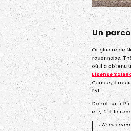
Un parco
Originaire de 
rouennaise, Th
où il a obtenu 
Licence Scienc
Curieux, il ré
Est.
De retour à Rou
et y fait la re
« Nous somm