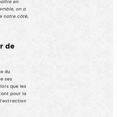
aître en
emble, on a
e notre côté,
r de
ce du
de ses
lors que les
tant pour la
l’extraction