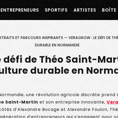
navigation personnalisée ?
ENTREPRENEURS
SPORTIFS
ARTISTES
BOÎTE 
×
ormandie
TRAITS ET PARCOURS INSPIRANTS
—
VERAGROW : LE DÉFI DE T
DURABLE EN NORMANDIE
e défi de Théo Saint-Mar
ulture durable en Norm
Normandie, une révolution agricole discrète prend 
o Saint-Martin
et son entreprise innovante,
Ver
côtés d’Alexandre Bocage et Alexandre Foulon, Th
 génération d’entrepreneurs qui s’engagent pour u