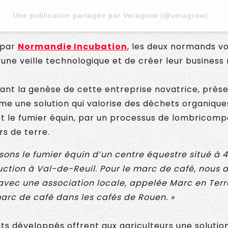
Une publication partagée par Veragrow (@veragrow)
 par
Normandie Incubation
, les deux normands v
une veille technologique et de créer leur business
ant la genèse de cette entreprise novatrice, prés
 une solution qui valorise des déchets organiques,
t le fumier équin, par un processus de lombricom
rs de terre.
isons le fumier équin d’un centre équestre situé à 
uction à Val-de-Reuil. Pour le marc de café, nous 
avec une association locale, appelée Marc en Terre
marc de café dans les cafés de Rouen. »
ts développés offrent aux agriculteurs une solutio