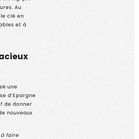
ures. Au
le clé en
ables et à
dacieux
isé une
sse d’Epargne
if de donner
à de nouveaux
à faire