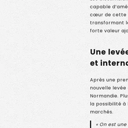
capable d’améli
cœur de cette d
transformant l
forte valeur aj
Une levé
et inter
Après une prem
nouvelle levée
Normandie. Plu
la possibilité 
marchés.
« On est une 