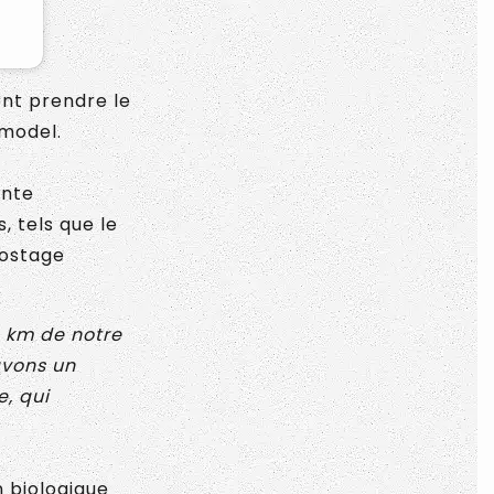
ont prendre le
 model.
ente
 tels que le
postage
4 km de notre
avons un
, qui
n biologique