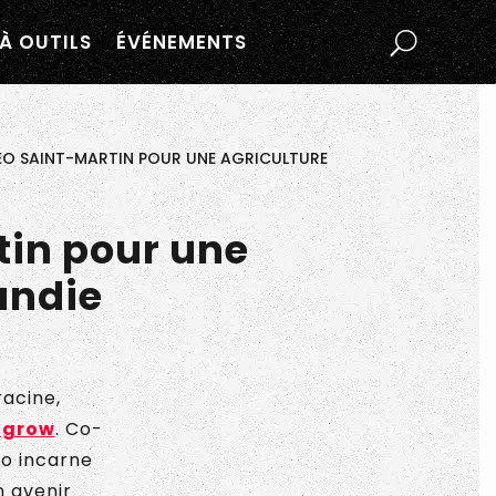
À OUTILS
ÉVÉNEMENTS
HÉO SAINT-MARTIN POUR UNE AGRICULTURE
tin pour une
andie
racine,
agrow
. Co-
éo incarne
n avenir