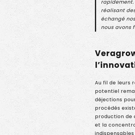
rapidement. 
réalisant de
échangé nos i
nous avons f
Veragrow 
l’innovat
Au fil de leur
potentiel remar
déjections pour
procédés exist
production de 
et la concentra
indispensables 