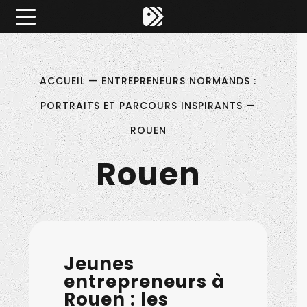
Êtes-vous d'accord pour activer les cookies pour une 
×
Pitch ta Normandie
ACCUEIL
—
ENTREPRENEURS NORMANDS :
PORTRAITS ET PARCOURS INSPIRANTS
—
ROUEN
Rouen
Jeunes
entrepreneurs à
Rouen : les