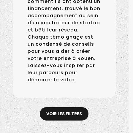
comment ils ont obtenu un
financement, trouvé le bon
accompagnement au sein
d'un incubateur de startup
et bâti leur réseau.
Chaque témoignage est
un condensé de conseils
pour vous aider à créer
votre entreprise à Rouen.
Laissez-vous inspirer par
leur parcours pour
démarrer le vôtre.
Lisa Remy,
audioprothésiste
indépendante à
Isneauville : Otocyon, le
Lucie de Saint-Etienne : la
Everglow, une flamme :
cabinet qui réinvente le
VOIR LES FILTRES
réalisatrice rouennaise qui
comment Layna Trinh a
soin auditif près de Rouen
Olivier Dosseh : une
prouve qu’on peut faire du
transformé sa créativité
initiative innovante pour
cinéma en Normandie