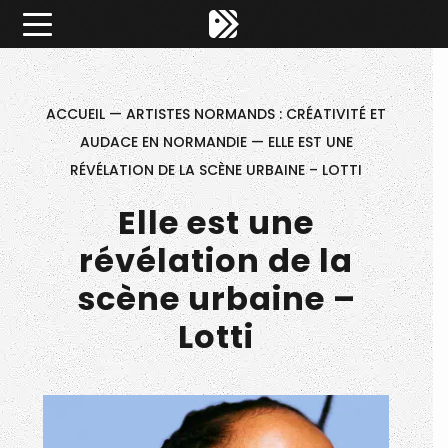
Êtes-vous d'accord pour activer les cookies pour une 
×
Pitch ta Normandie
ACCUEIL
—
ARTISTES NORMANDS : CRÉATIVITÉ ET
AUDACE EN NORMANDIE
—
ELLE EST UNE
RÉVÉLATION DE LA SCÈNE URBAINE – LOTTI
Elle est une
révélation de la
scène urbaine –
Lotti