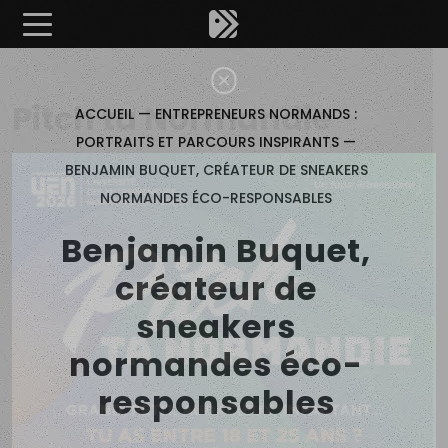
Êtes-vous d'accord pour activer les cookies pour une 
×
Pitch ta Normandie
ACCUEIL
—
ENTREPRENEURS NORMANDS :
PORTRAITS ET PARCOURS INSPIRANTS
—
BENJAMIN BUQUET, CRÉATEUR DE SNEAKERS
NORMANDES ÉCO-RESPONSABLES
Benjamin Buquet,
créateur de
sneakers
normandes éco-
responsables