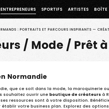
navigation personnalisée ?
ENTREPRENEURS
SPORTIFS
ARTISTES
BOÎTE 
×
ormandie
MANDS : PORTRAITS ET PARCOURS INSPIRANTS
—
CRÉATE
urs / Mode / Prêt à
en Normandie
e, que ce soit dans la mode, la maroquinerie ou
us souhaitez ouvrir une
boutique de créateurs
à R
nombreuses ressources sont à votre disposition. B
ie
pour établir votre business plan. Explorez des