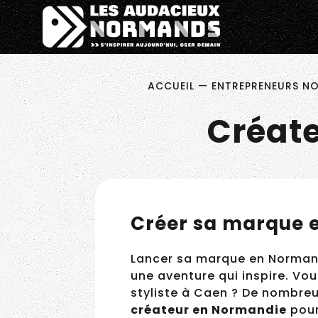
Êtes-vous d'accord pour activer les cookies pour une 
Pitch ta N
ACCUEIL
—
ENTREPRENEURS NOR
Créate
Créer sa marque 
Lancer sa marque en Normandi
une aventure qui inspire. Vo
devenir styliste à Caen ? De 
jeune créateur en Normand