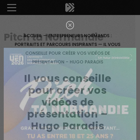
Êtes-vous d'accord pour activer les cookies pour une 
×
Pitch ta Normandie
ACCUEIL
—
ENTREPRENEURS NORMANDS :
PORTRAITS ET PARCOURS INSPIRANTS
—
IL VOUS
CONSEILLE POUR CRÉER VOS VIDÉOS DE
PRÉSENTATION – HUGO PARADIS
Il vous conseille
pour créer vos
vidéos de
présentation –
Hugo Paradis