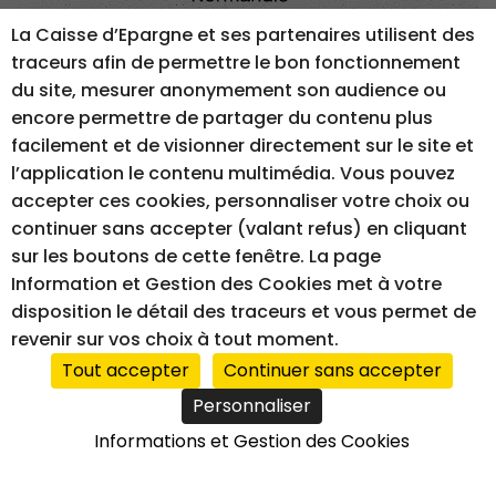
La Caisse d’Epargne et ses partenaires utilisent des
traceurs afin de permettre le bon fonctionnement
MENTIONS LÉGALES
GESTION DES COOKIES
du site, mesurer anonymement son audience ou
ACCESSIBILITÉ – NON CONFORME
encore permettre de partager du contenu plus
facilement et de visionner directement sur le site et
l’application le contenu multimédia. Vous pouvez
accepter ces cookies, personnaliser votre choix ou
RÉALISATION DU SITE INTERNET
continuer sans accepter (valant refus) en cliquant
sur les boutons de cette fenêtre. La page
Information et Gestion des Cookies met à votre
disposition le détail des traceurs et vous permet de
revenir sur vos choix à tout moment.
Tout accepter
Continuer sans accepter
Personnaliser
Informations et Gestion des Cookies