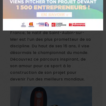
Connaissez-vous le stand-up paddle ?
Simon Ackermann parle avec passion
de cette pratique sportive en plein
développement. Triple champion de
France, le natif de Saint-Aubin-sur-
Mer est l’un des plus prometteur de sa
discipline. Du haut de ses 16 ans, il vise
désormais le championnat du monde.
Découvrez ce parcours inspirant, de
son amour pour ce sport à la
construction de son projet pour
devenir l’un des meilleurs mondiaux.