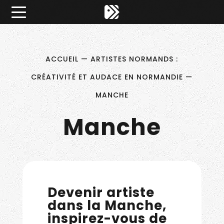
Êtes-vous d'accord pour activer les cookies pour une 
×
Pitch ta Normandie
ACCUEIL
—
ARTISTES NORMANDS :
CRÉATIVITÉ ET AUDACE EN NORMANDIE
—
MANCHE
Manche
Devenir artiste
dans la Manche,
inspirez-vous de