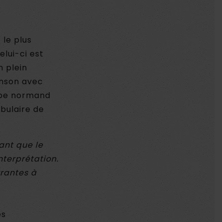
 le plus
elui-ci est
n plein
anson avec
upe normand
abulaire de
ant que le
terprétation.
rrantes à
es