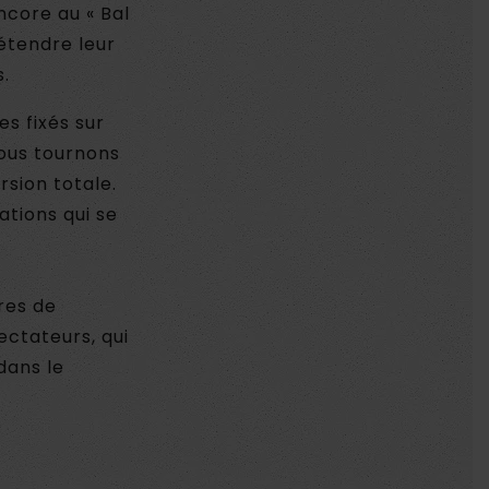
ncore au « Bal
 étendre leur
.
s fixés sur
nous tournons
sion totale.
ations qui se
res de
ctateurs, qui
dans le