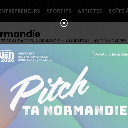
navigation personnalisée ?
ENTREPRENEURS
SPORTIFS
ARTISTES
BOÎTE 
×
ormandie
ITÉ ET AUDACE EN NORMANDIE
—
COURSEVAL : JOCELYN DAPREY
elyn Daprey et l’univer
bardcore
s le bardcore ? Dans le paysage musical contempo
ique
Courseval
, originaire du Cotentin, se démarq
ante et audacieuse. Composé de 3 amis musiciens
lyn Daprey, un artiste passionné, il nous entraîn
musique médiévale rencontre des mélodies modernes