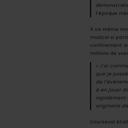
démonstratio
l’époque méd
À ce même mome
musical si part
confinement av
millions de vue
« J’ai comme
que je possé
de l’événem
à en jouer da
rapidement a
originaire de
Courseval était