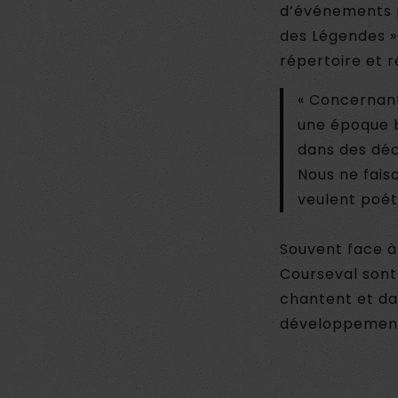
d’événements p
des Légendes 
répertoire et 
« Concernant
une époque b
dans des déc
Nous ne fais
veulent poét
Souvent face à
Courseval sont
chantent et da
développement 