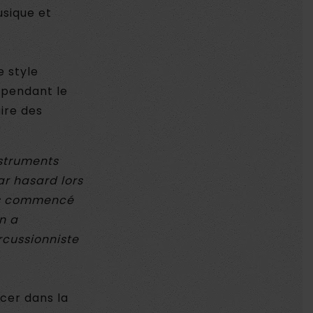
usique et
 style
x pendant le
aire des
nstruments
ar hasard lors
ns commencé
in a
rcussionniste
ncer dans la