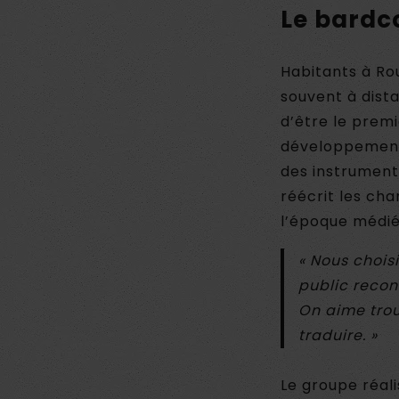
Le bardc
Habitants à Rou
souvent à dista
d’être le prem
développement 
des instrument
réécrit les cha
l’époque médiév
« Nous chois
public recon
On aime trou
traduire. »
Le groupe réal