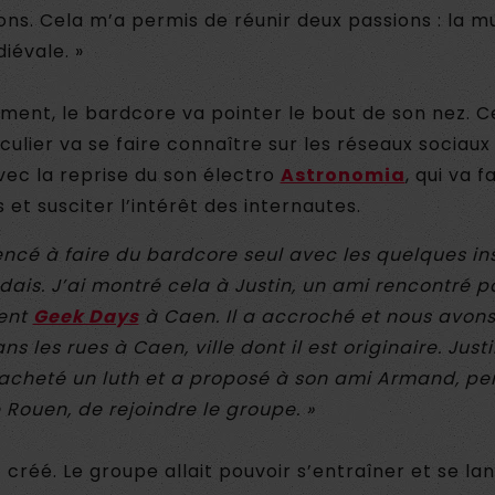
ns. Cela m’a permis de réunir deux passions : la m
iévale. »
nt, le bardcore va pointer le bout de son nez. Ce
iculier va se faire connaître sur les réseaux sociau
ec la reprise du son électro
Astronomia
, qui va f
s et susciter l’intérêt des internautes.
ncé à faire du bardcore seul avec les quelques i
dais. J’ai montré cela à Justin, un ami rencontré p
ent
Geek Days
à Caen. Il a accroché et nous avo
ns les rues à Caen, ville dont il est originaire. Just
cheté un luth et a proposé à son ami Armand, pe
 Rouen, de rejoindre le groupe. »
 créé. Le groupe allait pouvoir s’entraîner et se la