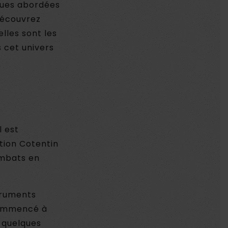
ques abordées
Découvrez
lles sont les
 cet univers
l est
ation Cotentin
ombats en
struments
 commencé à
e quelques