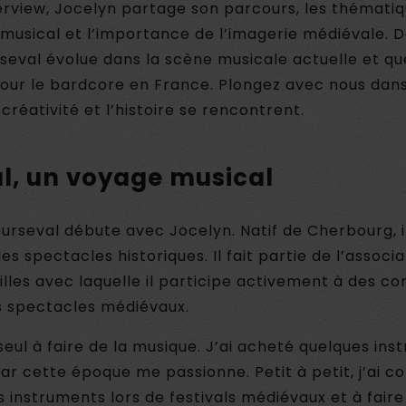
erview, Jocelyn partage son parcours, les thémati
 musical et l’importance de l’imagerie médiévale. 
val évolue dans la scène musicale actuelle et que
our le bardcore en France. Plongez avec nous dans
 créativité et l’histoire se rencontrent.
l, un voyage musical
ourseval débute avec Jocelyn. Natif de Cherbourg, i
es spectacles historiques. Il fait partie de l’associ
illes avec laquelle il participe activement à des c
 spectacles médiévaux.
 seul à faire de la musique. J’ai acheté quelques in
ar cette époque me passionne. Petit à petit, j’ai
s instruments lors de festivals médiévaux et à fair