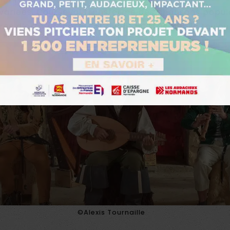
 variées, Courseval transforme des chansons popul
es d’art bardcore, captivant ainsi un public toujour
©Alexis Tournaille