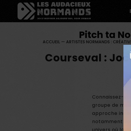
Êtes-vous d'accord pour activer les cookies pour une 
Pitch ta N
ACCUEIL
—
ARTISTES NORMANDS : CRÉATIV
Courseval : Joc
Connaissez-vou
groupe de mus
approche innov
notamment Joce
univers où la 