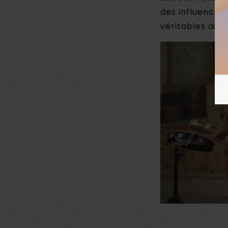
des influences
véritables œuvr