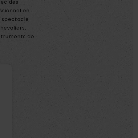
vec des
ssionnel en
u spectacle
hevaliers,
struments de