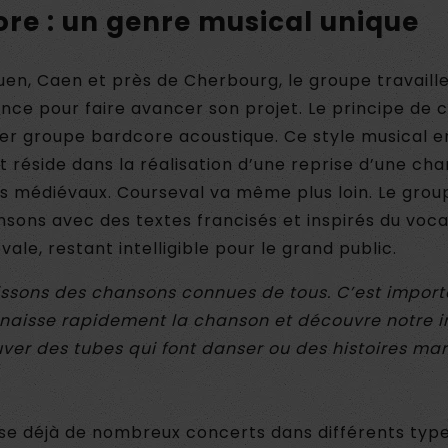
ore : un genre musical unique
en, Caen et près de Cherbourg, le groupe travaille
nce pour faire avancer son projet. Le principe de c
ier groupe bardcore acoustique. Ce style musical e
réside dans la réalisation d’une reprise d’une ch
s médiévaux. Courseval va même plus loin. Le gro
nsons avec des textes francisés et inspirés du voc
ale, restant intelligible pour le grand public.
issons des chansons connues de tous. C’est import
naisse rapidement la chanson et découvre notre in
ver des tubes qui font danser ou des histoires ma
ise déjà de nombreux concerts dans différents typ