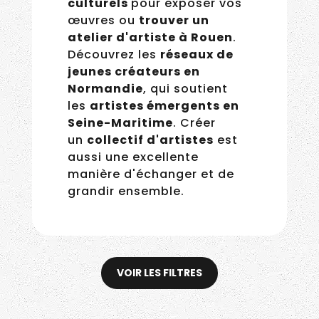
votre projet artistique à
Dieppe
. Explorez
les
appels à projet
culturels
pour exposer vos
œuvres ou
trouver un
atelier d'artiste à Rouen
.
Découvrez les
réseaux de
jeunes créateurs en
Normandie
, qui soutient
les
artistes émergents en
Seine-Maritime
. Créer
un
collectif d'artistes
est
aussi une excellente
manière d'échanger et de
grandir ensemble.