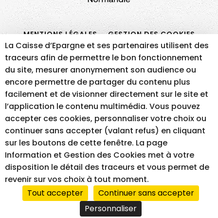
La Caisse d’Epargne et ses partenaires utilisent des
traceurs afin de permettre le bon fonctionnement
du site, mesurer anonymement son audience ou
MENTIONS LÉGALES
GESTION DES COOKIES
encore permettre de partager du contenu plus
ACCESSIBILITÉ – NON CONFORME
facilement et de visionner directement sur le site et
l’application le contenu multimédia. Vous pouvez
accepter ces cookies, personnaliser votre choix ou
RÉALISATION DU SITE INTERNET
continuer sans accepter (valant refus) en cliquant
sur les boutons de cette fenêtre. La page
Information et Gestion des Cookies met à votre
disposition le détail des traceurs et vous permet de
revenir sur vos choix à tout moment.
Tout accepter
Continuer sans accepter
Personnaliser