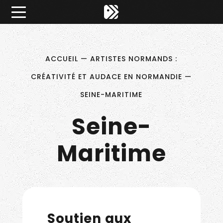
Êtes-vous d'accord pour activer les cookies pour une 
×
Pitch ta Normandie
ACCUEIL
—
ARTISTES NORMANDS :
CRÉATIVITÉ ET AUDACE EN NORMANDIE
—
SEINE-MARITIME
Seine-
Maritime
Soutien aux