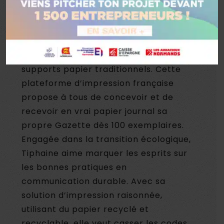
Tiphaine Brisson de
Ma Fabrique à
Journal
, située à Saint-Aubin-sur-
Gaillon, propose une alternative
écologique et économique aux
supports papier traditionnels. Cette
plateforme d’impression française
propose à tous de concevoir et de
recevoir en vrai papier journal sa
propre Gazette dès 100 exemplaires.
Engagée dans la transition écologique,
Tiphaine aime marquer les esprits sur
les bonnes pratiques en
communication durable. Avec sa
solution d’impression raisonnée,
utilisant du papier recyclé et
recyclable, elle veut casser les codes