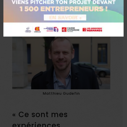
Web
et entrepreneur expérimenté qui
nous partage son expérience et ses
conseils pour se lancer dans l’aventure
entrepreneuriale !
Matthieu Gudefin
« Ce sont mes
expériences