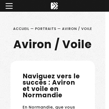
Êtes-vous d'accord pour activer les cookies pour une 
×
Pitch ta Normandie
ACCUEIL
—
PORTRAITS
—
AVIRON / VOILE
Aviron / Voile
Naviguez vers le
succès : Aviron
et voile en
Normandie
En Normandie, que vous