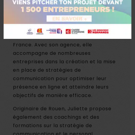
Experte en communication,
Juliette
Cadot
fait partie des 100 meilleurs
créateurs de contenus sur LinkedIn en
France. Avec son agence, elle
accompagne de nombreuses
entreprises dans la création et la mise
en place de stratégies de
communication pour optimiser leur
présence en ligne et atteindre leurs
objectifs de manière efficace.
Originaire de Rouen, Juliette propose
également des coachings et des
formations sur la stratégie de
communication et le personal