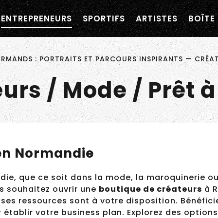
navigation personnalisée ?
ENTREPRENEURS
SPORTIFS
ARTISTES
BOÎTE 
×
ormandie
MANDS : PORTRAITS ET PARCOURS INSPIRANTS
—
CRÉATE
urs / Mode / Prêt à
en Normandie
e, que ce soit dans la mode, la maroquinerie ou
us souhaitez ouvrir une
boutique de créateurs
à R
nombreuses ressources sont à votre disposition. B
ie
pour établir votre business plan. Explorez des