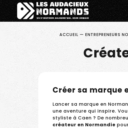
Êtes-vous d'accord pour activer les cookies pour une 
Pitch ta N
ACCUEIL
—
ENTREPRENEURS NOR
Créate
Créer sa marque 
Lancer sa marque en Normandi
une aventure qui inspire. Vo
devenir styliste à Caen ? De 
jeune créateur en Normand