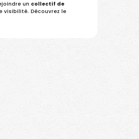
. Rejoindre un
collectif de
isibilité. Découvrez le
Il lance sa marque de
streetwear éco-
responsable – Rachid
Hichou