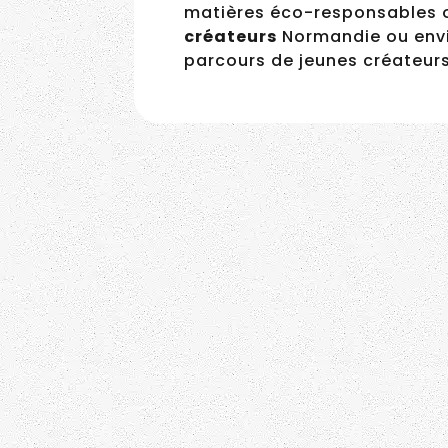
de matières éco-responsables
créateurs
Normandie ou envis
parcours de jeunes créateurs
Elle lance sa marque
Benjamin Buquet,
made in France – Rosa
créateur de sneakers
Lopez
normandes éco-
responsables