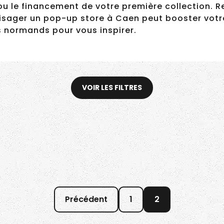
 ou le financement de votre première collection
ager un pop-up store à Caen peut booster votre v
 normands pour vous inspirer.
Il crée du mobilier au
design original –
VOIR LES FILTRES
Matthieu Millet
Précédent
1
2