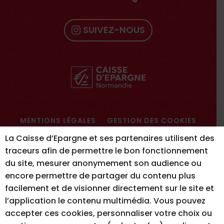
SUIVEZ-NOUS
MENTIONS LÉGALES
GESTION DES COOKIES
ACCESSIBILITÉ – NON CONFORME
La Caisse d’Epargne et ses partenaires utilisent des
traceurs afin de permettre le bon fonctionnement
du site, mesurer anonymement son audience ou
encore permettre de partager du contenu plus
RÉALISATION DU SITE INTERNET
facilement et de visionner directement sur le site et
l’application le contenu multimédia. Vous pouvez
accepter ces cookies, personnaliser votre choix ou