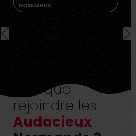
NORMANDS
Normandie
VOIR TOUS LES PORTRAITS
Pourquoi
rejoindre les
Audacieux