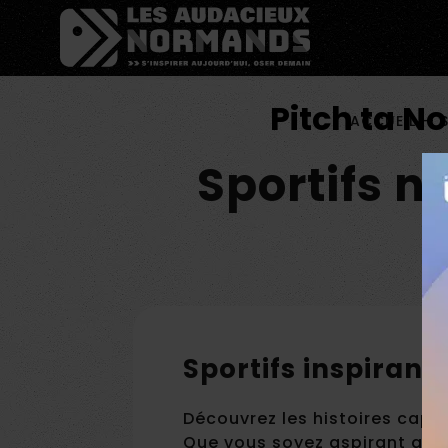
Êtes-vous d'accord pour activer les cookies pour une 
Pitch ta N
ACCUEIL
—
Sportifs n
b
Sportifs inspirant
Découvrez les histoires capt
Que vous soyez aspirant ath