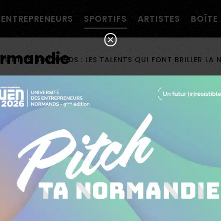
navigation personnalisée ?
ENTREPRENEURS
SPORTIFS
ARTISTES
BOÎTE 
×
ormandie
SPORTIFS NORMANDS : LES TALENTS QUI FONT BRILLER LA
ormands : les talen
riller la Normandi
s et acteurs du sport en Norma
ivantes des
sportifs normands
qui transforment l
lète de haut niveau ou passionné de sport, déco