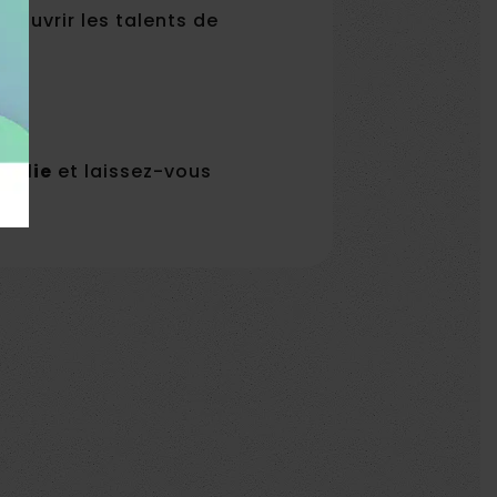
couvrir les talents de
andie
et laissez-vous
Elle est capitaine de
l’équipe de France de
Il crée une équipe
gymnastique rythmique
professionnelle esport
– Emma Delainé
en Normandie – Corentin
Odile Ahouanwanou : le
Aligny
parcours d’une athlète
Elle est championne de
du Stade Sottevillais 76
France de pentathlon –
Léonie Cambours