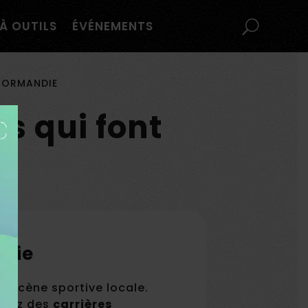
À OUTILS
ÉVÉNEMENTS
 NORMANDIE
ts qui font
e
ndie
a scène sportive locale.
uvrez des
carrières