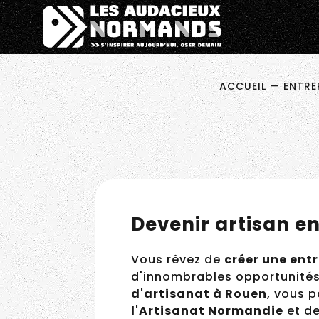
Êtes-vous d'accord pour activer les cookies pour une 
Pitch ta N
ACCUEIL
—
ENTREP
Devenir artisan e
Vous rêvez de
créer une ent
d'innombrables opportunités
d'artisanat à Rouen
, vous 
l'Artisanat Normandie
et d