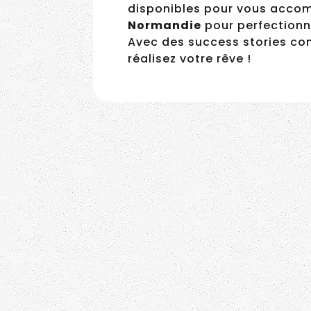
disponibles pour vous accom
Normandie
pour perfection
Avec des success stories c
réalisez votre rêve !
Il est fontainier d’art –
Céline Goujon, créatrice
Alexis Montagne
de tiny houses
normandes