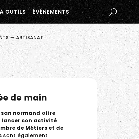
À OUTILS
ÉVÉNEMENTS
NTS
—
ARTISANAT
tée de main
tisan normand
offre
u
lancer son activité
mbre de Métiers et de
s
sont également