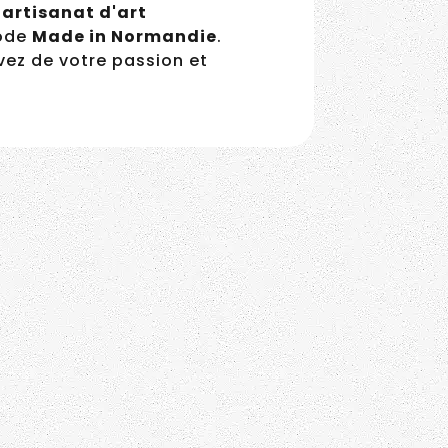
artisanat d'art
mode
Made in Normandie
.
ivez de votre passion et
Alexis Turet, meilleur
apprenti de France et
jeune entrepreneur