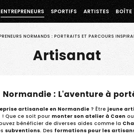
navigation personnalisée ?
ENTREPRENEURS
SPORTIFS
ARTISTES
BOÎTE 
×
ormandie
RENEURS NORMANDS : PORTRAITS ET PARCOURS INSPIRA
Artisanat
n Normandie : L'aventure à por
reprise artisanale en Normandie
? Être
jeune ar
 ! Que ce soit pour
monter son atelier à Caen
o
pouvez bénéficier de diverses aides comme la
Cha
es
subventions
. Des
formations pour les artisan