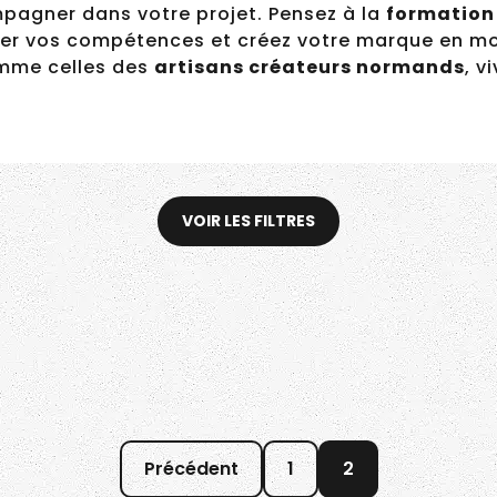
pagner dans votre projet. Pensez à la
formation 
ner vos compétences et créez votre marque en 
omme celles des
artisans créateurs normands
, v
Il est créateur de
skateparks – Léo
VOIR LES FILTRES
Bréchet
Précédent
1
2